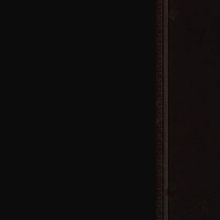
167区
164区
161区
158区
155区
152区
149区
146区
143区