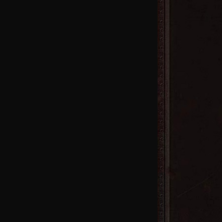
37区
火
34区
火
31区
火
28区
火
25区
火
22区
火
19区
火
16区
火