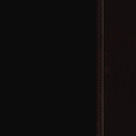
115区
112区
109区
106区
103区
100区
97区
火
94区
火
91区
火